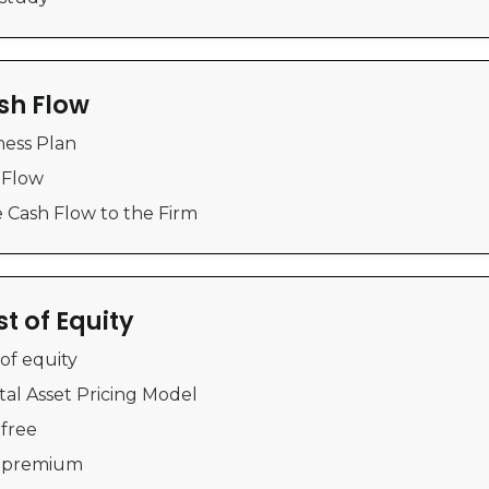
sh Flow
ness Plan
 Flow
e Cash Flow to the Firm
t of Equity
 of equity
ital Asset Pricing Model
 free
sk premium