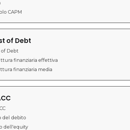
a
lcolo CAPM
t of Debt
t of Debt
uttura finanziaria effettiva
uttura finanziaria media
ACC
CC
o del debito
o dell'equity