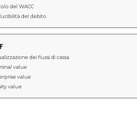
lcolo del WACC
ucibilità del debito
F
ualizzazione dei flussi di cassa
minal value
erprise value
ity value