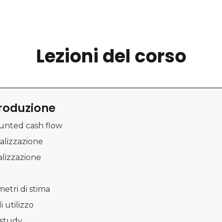
Lezioni del corso
troduzione
ounted cash flow
talizzazione
alizzazione
metri di stima
di utilizzo
 study